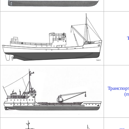
Транспор
(п