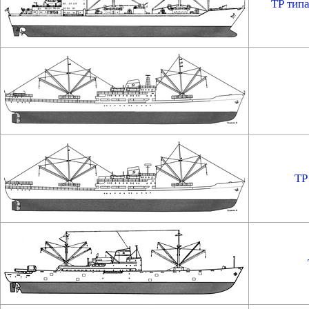
ТР типа
ТР