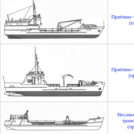
Приёмно-
(п
Приёмно-
(п
Несамо
тран
(п