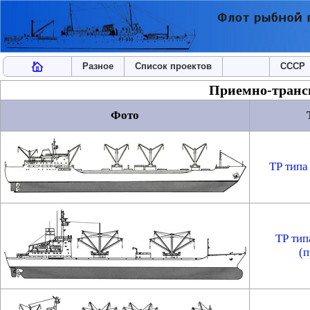
Разное
Список проектов
СССР
Приемно-транс
Фото
ТР типа
ТР тип
(п