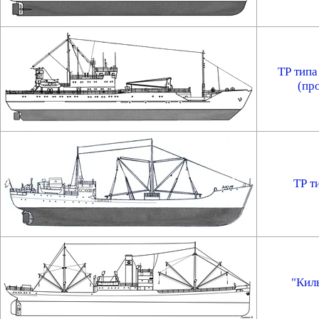
ТР типа
(пр
ТР т
"Кил