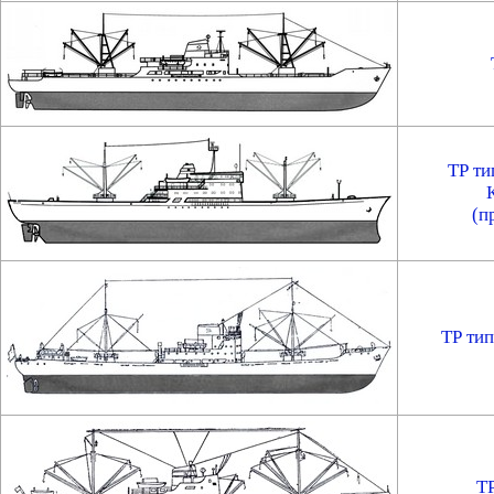
ТР ти
(п
ТР тип
ТР