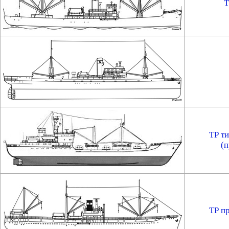
Т
ТР ти
(п
ТР п