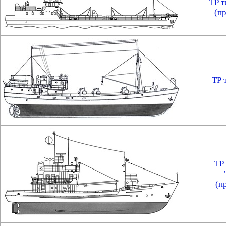
ТР т
(пр
ТР 
ТР
(п