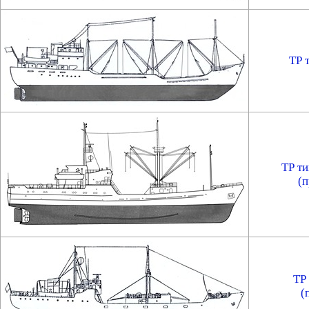
ТР 
ТР т
(п
ТР
(