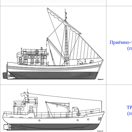
Приёмно-
(п
ТР
(п