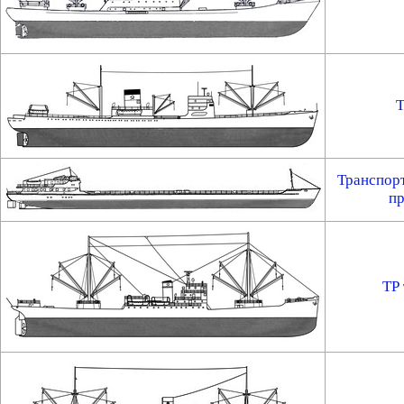
Т
Транспор
пр
ТР 