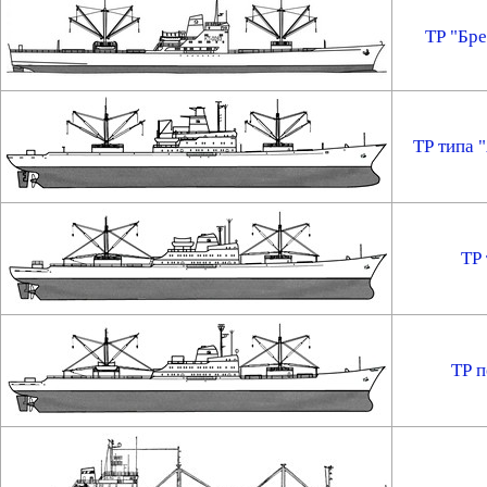
ТР "Бре
ТР типа 
ТР 
ТР 