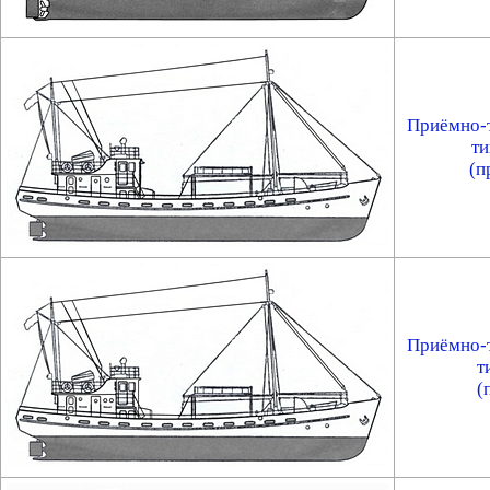
Приёмно-
т
(п
Приёмно-
т
(