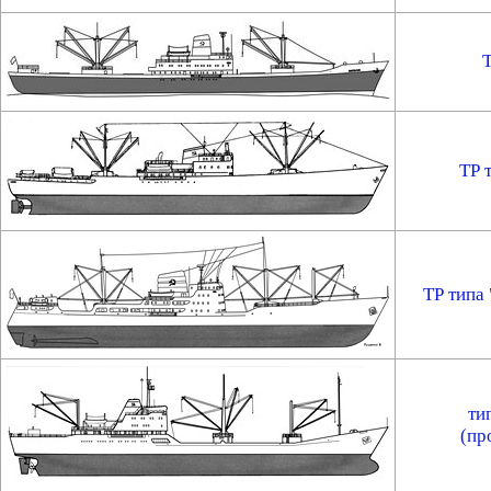
ТР 
ТР типа
ти
(пр