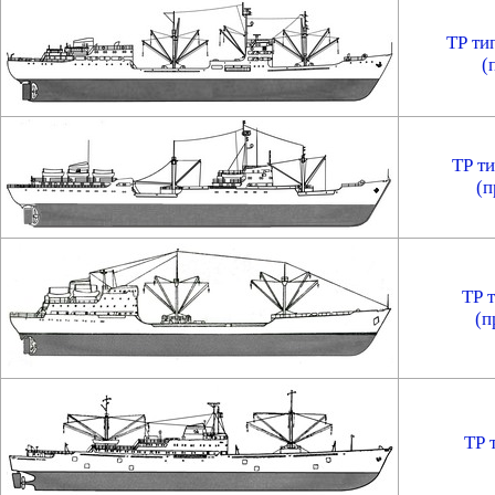
ТР ти
(
ТР т
(п
ТР 
(п
ТР 