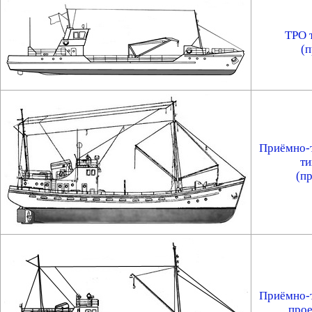
ТРО 
(п
Приёмно-
т
(пр
Приёмно-
прое