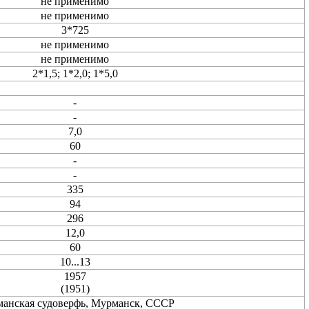
не применимо
не применимо
3*725
не применимо
не применимо
2*1,5; 1*2,0; 1*5,0
-
-
7,0
60
-
-
335
94
296
12,0
60
10...13
1957
(1951)
анская судоверфь, Мурманск, СССР