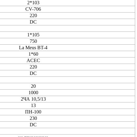
2*103
CV-706
220
DC
1*105
750
La Meus BT-4
1*60
ACEC
220
DC
20
1000
2ЧА 10,5/13
13
ПН-100
230
DC