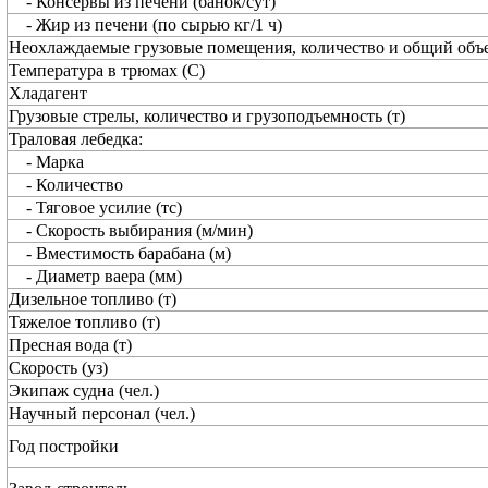
- Консервы из печени (банок/сут)
- Жир из печени (по сырью кг/1 ч)
Неохлаждаемые грузовые помещения, количество и общий объе
Температура в трюмах (С)
Хладагент
Грузовые стрелы, количество и грузоподъемность (т)
Траловая лебедка:
- Марка
- Количество
- Тяговое усилие (тс)
- Скорость выбирания (м/мин)
- Вместимость барабана (м)
- Диаметр ваера (мм)
Дизельное топливо (т)
Тяжелое топливо (т)
Пресная вода (т)
Скорость (уз)
Экипаж судна (чел.)
Научный персонал (чел.)
Год постройки