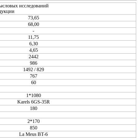
ысловых исследований
дукции
73,65
68,00
-
11,75
6,30
4,65
2442
986
1492 / 829
767
60
1*1080
Karels 6GS-35R
180
2*170
850
La Meus BT-6