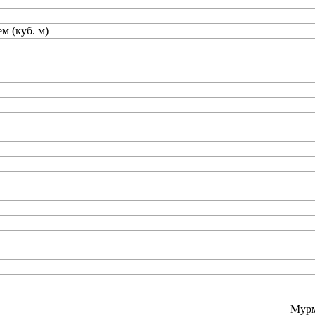
м (куб. м)
Мурм