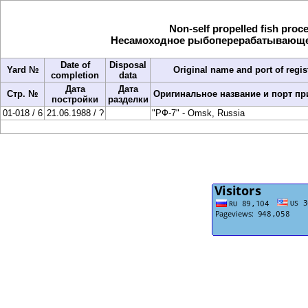
Non-self propelled fish proc
Несамоходное рыбоперерабатывающее 
Date of
Disposal
Yard №
Original name and port of regis
completion
data
Дата
Дата
Стр. №
Оригинальное название и порт пр
постройки
разделки
01-018 / 6
21.06.1988 / ?
"РФ-7" - Omsk, Russia