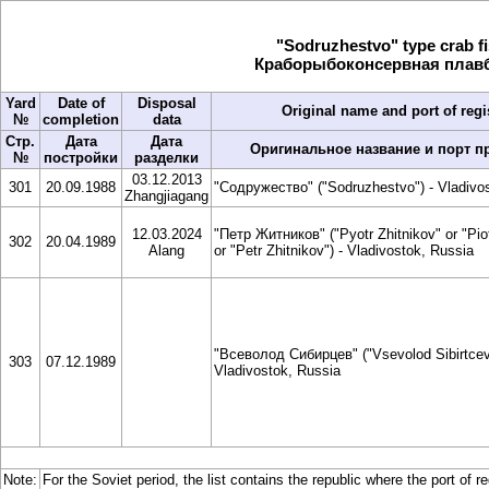
"Sodruzhestvo" type crab f
Краборыбоконсервная плавба
Yard
Date of
Disposal
Original name and port of regi
№
completion
data
Стр.
Дата
Дата
Оригинальное название и порт п
№
постройки
разделки
03.12.2013
301
20.09.1988
"Содружество" ("Sodruzhestvo") - Vladivo
Zhangjiagang
12.03.2024
"Петр Житников" ("Pyotr Zhitnikov" or "Piot
302
20.04.1989
Alang
or "Petr Zhitnikov") - Vladivostok, Russia
"Всеволод Сибирцев" ("Vsevolod Sibirtсev
303
07.12.1989
Vladivostok, Russia
Note:
For the Soviet period, the list contains the republic where the port of r