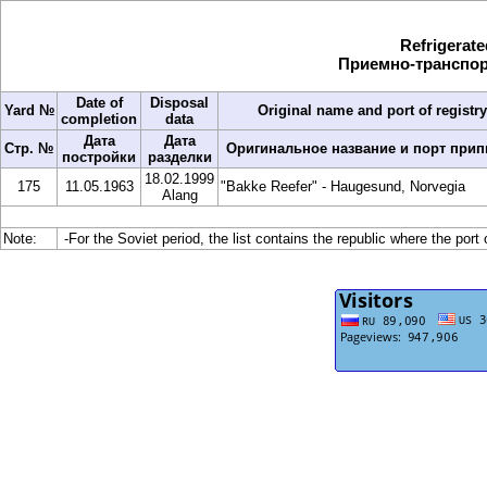
Refrigerate
Приемно-транспо
Date of
Disposal
Yard №
Original name and port of registry
completion
data
Дата
Дата
Стр. №
Оригинальное название и порт прип
постройки
разделки
18.02.1999
175
11.05.1963
"Bakke Reefer" - Haugesund, Norvegia
Alang
Note:
-For the Soviet period, the list contains the republic where the port 