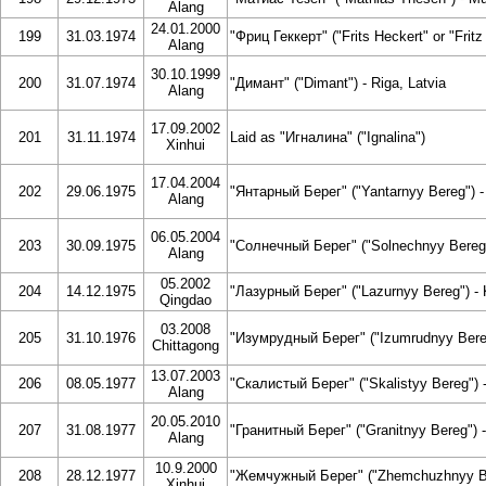
Alang
24.01.2000
199
31.03.1974
"Фриц Геккерт" ("Frits Heckert" or "Fritz
Alang
30.10.1999
200
31.07.1974
"Димант" ("Dimant") - Riga, Latvia
Alang
17.09.2002
201
31.11.1974
Laid as "Игналина" ("Ignalina")
Xinhui
17.04.2004
202
29.06.1975
"Янтарный Берег" ("Yantarnyy Bereg") - 
Alang
06.05.2004
203
30.09.1975
"Солнечный Берег" ("Solnechnyy Bereg")
Alang
05.2002
204
14.12.1975
"Лазурный Берег" ("Lazurnyy Bereg") - 
Qingdao
03.2008
205
31.10.1976
"Изумрудный Берег" ("Izumrudnyy Bereg"
Chittagong
13.07.2003
206
08.05.1977
"Скалистый Берег" ("Skalistyy Bereg") -
Alang
20.05.2010
207
31.08.1977
"Гранитный Берег" ("Granitnyy Bereg") -
Alang
10.9.2000
208
28.12.1977
"Жемчужный Берег" ("Zhemchuzhnyy Ber
Xinhui