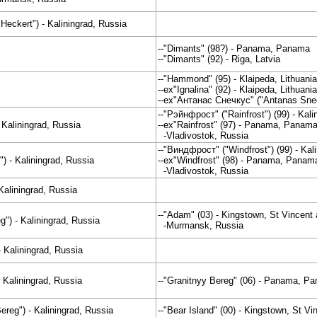
 Heckert") - Kaliningrad, Russia
--"Dimants" (98?) - Panama, Panama
--"Dimants" (92) - Riga, Latvia
--"Hammond" (95) - Klaipeda, Lithuania
--ex"Ignalina" (92) - Klaipeda, Lithuania
--ex"Антанас Снечкус" ("Antanas Snech
--"Рэйнфрост" ("Rainfrost") (99) - Kali
Kaliningrad, Russia
--ex"Rainfrost" (97) - Panama, Panam
-Vladivostok, Russia
--"Виндфрост" ("Windfrost") (99) - Kal
 - Kaliningrad, Russia
--ex"Windfrost" (98) - Panama, Panam
-Vladivostok, Russia
Kaliningrad, Russia
--"Adam" (03) - Kingstown, St Vincent
) - Kaliningrad, Russia
-Murmansk, Russia
 Kaliningrad, Russia
 Kaliningrad, Russia
--"Granitnyy Bereg" (06) - Panama, P
eg") - Kaliningrad, Russia
--"Bear Island" (00) - Kingstown, St V