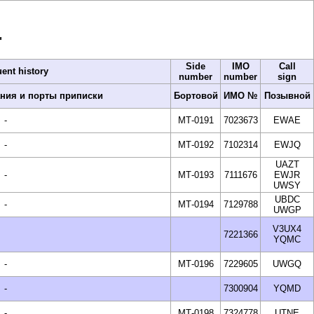
"
Side
IMO
Call
ent history
number
number
sign
ния и порты приписки
Бортовой
ИМО №
Позывной
-
МТ-0191
7023673
EWAE
-
МТ-0192
7102314
EWJQ
UAZT
-
МТ-0193
7111676
EWJR
UWSY
UBDC
-
МТ-0194
7129788
UWGP
V3UX4
7221366
YQMC
-
МТ-0196
7229605
UWGQ
-
7300904
YQMD
-
МТ-0198
7324778
UTNE