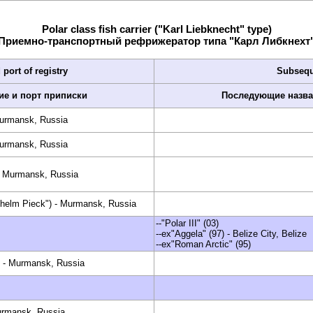
Polar class fish carrier ("Karl Liebknecht" type)
Приемно-транспортный рефрижератор типа "Карл Либкнехт
port of registry
Subsequ
ие и порт приписки
Последующие назва
Murmansk, Russia
Murmansk, Russia
- Murmansk, Russia
lhelm Pieck") - Murmansk, Russia
--"Polar III" (03)
--ex"Aggela" (97) - Belize City, Belize
--ex"Roman Arctic" (95)
 - Murmansk, Russia
urmansk, Russia