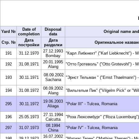
Date of
Disposal
Yard №
Original name and 
completion
data
Дата
Дата
Стр. №
Оригинальное назван
постройки
разделки
27.12.1993
191
31.12.1970
"Карл Либкнехт" ("Karl Liebknecht") - 
Bombay
20.01.1995
192
31.08.1971
"Отто Гротеволь" ("Otto Grotevohl") - 
Alang
08.09.2002
193
30.11.1971
"Эрнст Тельман " ("Ernst Thaelmann") 
Sachana
08.09.2002
194
31.08.1972
"Вильгельм Пик" ("Vilgelm Pick" or "Wi
Alang
19.06.2003
295
30.11.1972
"Polar III" - Tulcea, Romania
Aliaga
27.11.1994
196
25.05.1973
"Роза Люксембург" ("Roza Luxemburg")
Calcutta
08.1994
297
31.07.1973
"Polar IV" - Tulcea, Romania
China
16.07.2002
198
29.12.1973
"Матиас Тезен" ("Mathias Thesen") - M