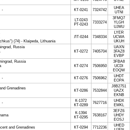
UHEA
-
КТ-0241
7324742
UTNI
3FMQ7
LT-0243
7333274
YLGH
РТ-0243
UJMU
LYER
ЛТ-0244
7348334
UCWA
kus") (74) - Klaipeda, Lithuania
UKUH
ningrad, Russia
UAXN
a
КТ-0272
7405704
3FAZ8
EVBP
iningrad, Russia
3FBA8
a
КТ-0274
7506950
UCDI
EOQW
UHDT
-
КТ-0276
7506962
EOPA
J8B2751
 and Grenadines
КТ-0286
7532844
UAZX
EKNB
К-1372
UHDX
-
7627716
КТ-0289
EMKL
3EFZ6
К-1394
anama
7638167
UHDY
КТ-0295
EOSJ
UHED
incent and Grenadines
КТ-0294
7712236
UJEN