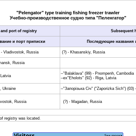
"Pelengator" type training fishing freezer trawler
Учебно-производственное судно типа "Пеленгатор"
and port of registry
Subsequent h
вание и порт приписки
Последующие названия 
 - Vladivostok, Russia
(?) - Khasanskiy, Russia
mansk, Russia
--"Balaklava" (99) - Pnompenh, Cambodia
 Latvia
--ex"Eholots" (92) - Riga, Latvia
, Ukraine
--"Запорiзька Сiч" ("Zaporizka Sich") (03) 
ivostok, Russia
(?) - Magadan, Russia
 of registry was located.