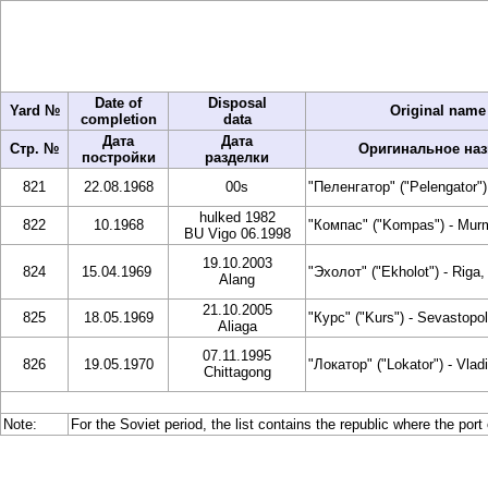
Date of
Disposal
Yard №
Original name 
completion
data
Дата
Дата
Стр. №
Оригинальное наз
постройки
разделки
821
22.08.1968
00s
"Пеленгатор" ("Pelengator")
hulked 1982
822
10.1968
"Компас" ("Kompas") - Mur
BU Vigo 06.1998
19.10.2003
824
15.04.1969
"Эхолот" ("Ekholot") - Riga,
Alang
21.10.2005
825
18.05.1969
"Курс" ("Kurs") - Sevastopol
Aliaga
07.11.1995
826
19.05.1970
"Локатор" ("Lokator") - Vlad
Chittagong
Note:
For the Soviet period, the list contains the republic where the port