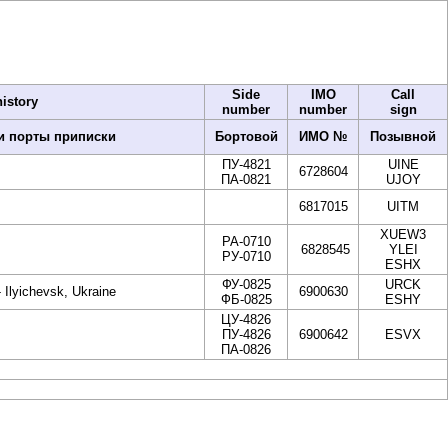
Side
IMO
Call
istory
number
number
sign
и порты приписки
Бортовой
ИМО №
Позывной
ПУ-4821
UINE
6728604
ПА-0821
UJOY
6817015
UITM
XUEW3
PA-0710
6828545
YLEI
PУ-0710
ESHX
ФУ-0825
URCK
- Ilyichevsk, Ukraine
6900630
ФБ-0825
ESHY
ЦУ-4826
ПУ-4826
6900642
ESVX
ПА-0826