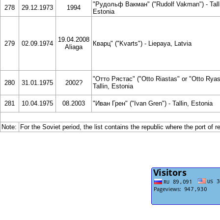
"Рудольф Вакман" ("Rudolf Vakman") - Tall
278
29.12.1973
1994
Estonia
19.04.2008
279
02.09.1974
Кварц" ("Kvarts") - Liepaya, Latvia
Aliaga
"Отто Рястас" ("Otto Riastas" or "Otto Ryas
280
31.01.1975
2002?
Tallin, Estonia
281
10.04.1975
08.2003
"Иван Грен" ("Ivan Gren") - Tallin, Estonia
Note:
For the Soviet period, the list contains the republic where the port of r