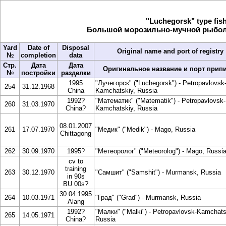
"Luchegorsk" type fish
Большой морозильно-мучной рыболо
Yard
Date of
Disposal
Original name and port of registry
№
completion
data
Стр.
Дата
Дата
Оригинальное название и порт прип
№
постройки
разделки
1995
"Лучегорск" ("Luchegorsk") - Petropavlovsk
254
31.12.1968
China
Kamchatskiy, Russia
1992?
"Математик" ("Matematik") - Petropavlovsk-
260
31.03.1970
China?
Kamchatskiy, Russia
08.01.2007
261
17.07.1970
"Медик" ("Medik") - Mago, Russia
Chittagong
262
30.09.1970
1995?
"Метеоролог" ("Meteorolog") - Mago, Russi
cv to
training
263
30.12.1970
"Самшит" ("Samshit") - Murmansk, Russia
in 90s
BU 00s?
30.04.1995
264
10.03.1971
"Град" ("Grad") - Murmansk, Russia
Alang
1992?
"Малки" ("Malki") - Petropavlovsk-Kamchats
265
14.05.1971
China?
Russia