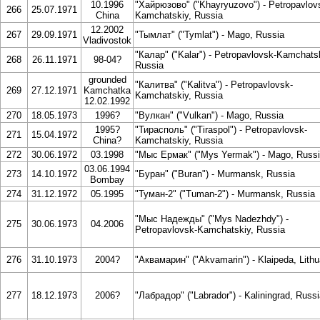
10.1996
"Хайрюзово" ("Khayryuzovo") - Petropavlov
266
25.07.1971
China
Kamchatskiy, Russia
12.2002
267
29.09.1971
"Тымлат" ("Tymlat") - Mago, Russia
Vladivostok
"Калар" ("Kalar") - Petropavlovsk-Kamchatsk
268
26.11.1971
98-04?
Russia
grounded
"Калитва" ("Kalitva") - Petropavlovsk-
269
27.12.1971
Kamchatka
Kamchatskiy, Russia
12.02.1992
270
18.05.1973
1996?
"Вулкан" ("Vulkan") - Mago, Russia
1995?
"Тирасполь" ("Tiraspol") - Petropavlovsk-
271
15.04.1972
China?
Kamchatskiy, Russia
272
30.06.1972
03.1998
"Мыс Ермак" ("Mys Yermak") - Mago, Russ
03.06.1994
273
14.10.1972
"Буран" ("Buran") - Murmansk, Russia
Bombay
274
31.12.1972
05.1995
"Туман-2" ("Tuman-2") - Murmansk, Russia
"Мыс Надежды" ("Mys Nadezhdy") -
275
30.06.1973
04.2006
Petropavlovsk-Kamchatskiy, Russia
276
31.10.1973
2004?
"Аквамарин" ("Akvamarin") - Klaipeda, Lithu
277
18.12.1973
2006?
"Лабрадор" ("Labrador") - Kaliningrad, Russ