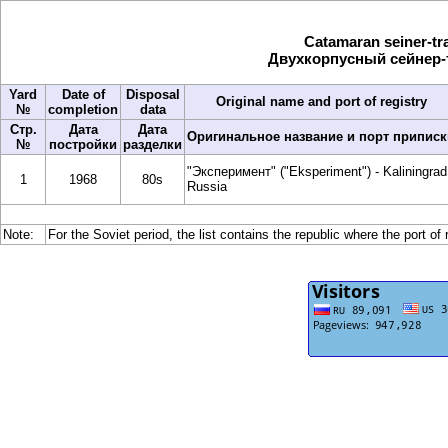
Catamaran seiner-tr
Двухкорпусный сейнер-т
Yard
Date of
Disposal
Original name and port of registry
№
completion
data
Стр.
Дата
Дата
Оригинальное название и порт приписк
№
постройки
разделки
"Эксперимент" ("Eksperiment") - Kaliningrad
1
1968
80s
Russia
Note:
For the Soviet period, the list contains the republic where the port of