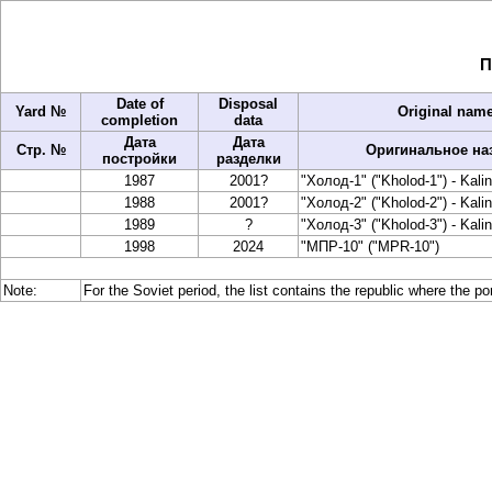
П
Date of
Disposal
Yard №
Original name
completion
data
Дата
Дата
Стр. №
Оригинальное на
постройки
разделки
1987
2001?
"Холод-1" ("Kholod-1") - Kali
1988
2001?
"Холод-2" ("Kholod-2") - Kali
1989
?
"Холод-3" ("Kholod-3") - Kali
1998
2024
"МПР-10" ("MPR-10")
Note:
For the Soviet period, the list contains the republic where the po