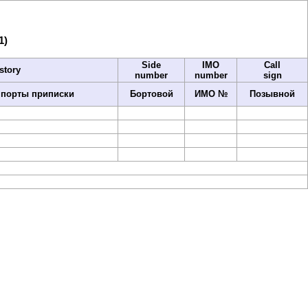
1)
Side
IMO
Call
story
number
number
sign
 порты приписки
Бортовой
ИМО №
Позывной