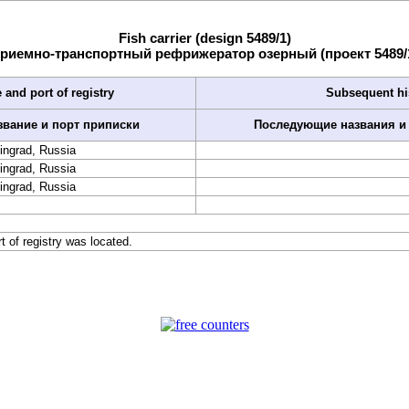
Fish carrier (design 5489/1)
риемно-транспортный рефрижератор озерный (проект 5489/
 and port of registry
Subsequent hi
звание и порт приписки
Последующие названия и
ningrad, Russia
ningrad, Russia
ningrad, Russia
rt of registry was located.